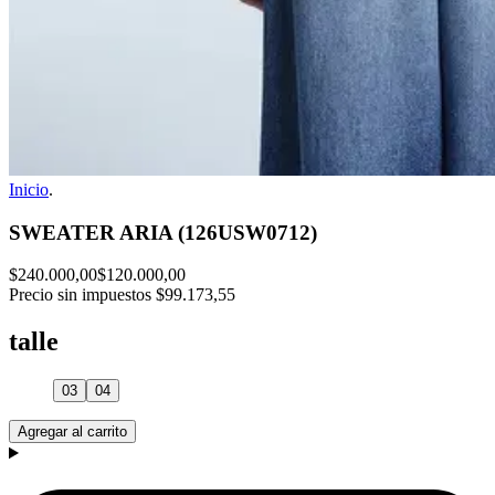
Inicio
.
SWEATER ARIA (126USW0712)
$240.000,00
$120.000,00
Precio sin impuestos
$99.173,55
talle
03
04
Agregar al carrito